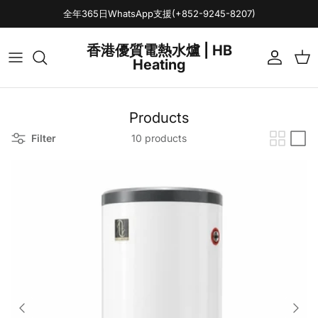
Skip to content
全年365日WhatsApp支援(+852-9245-8207)
香港優質電熱水爐 | HB
Heating
Account
Cart
Products
Filter
10 products